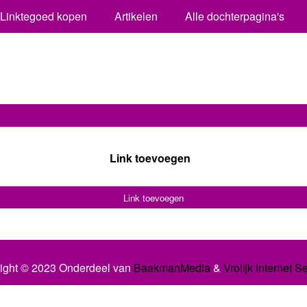
Linktegoed kopen
Artikelen
Alle dochterpagina's
Link toevoegen
Link toevoegen
ight © 2023 Onderdeel van
BaakmanMedia
&
Vrolijk Internet S