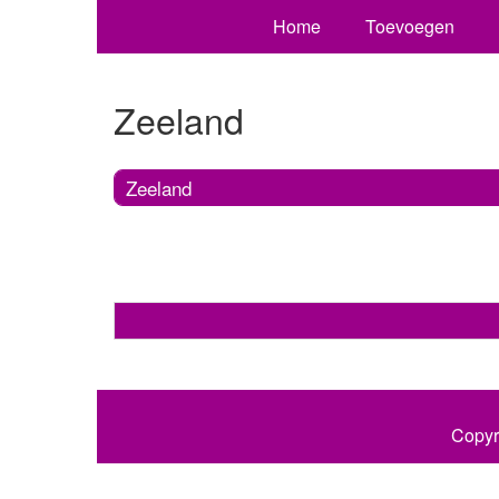
Home
Toevoegen
Zeeland
Zeeland
Copyr